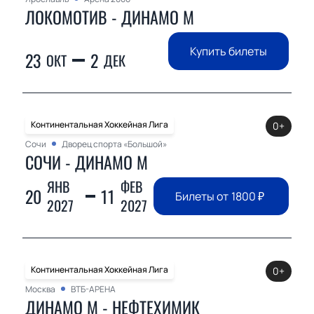
ЛОКОМОТИВ - ДИНАМО М
Купить билеты
23
2
ОКТ
ДЕК
Континентальная Хоккейная Лига
0+
Сочи
Дворец спорта «Большой»
СОЧИ - ДИНАМО М
ЯНВ
ФЕВ
20
11
Билеты от
1800
₽
2027
2027
Континентальная Хоккейная Лига
0+
Москва
ВТБ-АРЕНА
ДИНАМО М - НЕФТЕХИМИК