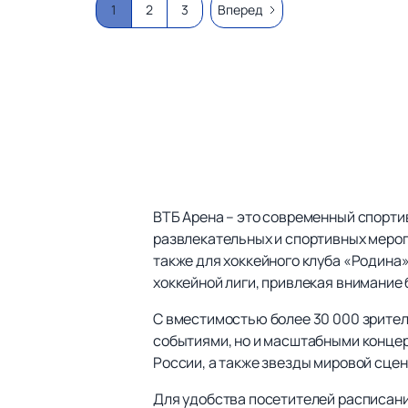
1
2
3
Вперед
ВТБ Арена – это современный спорти
развлекательных и спортивных мероп
также для хоккейного клуба «Родина
хоккейной лиги, привлекая внимание 
С вместимостью более 30 000 зрител
событиями, но и масштабными концер
России, а также звезды мировой сце
Для удобства посетителей расписани