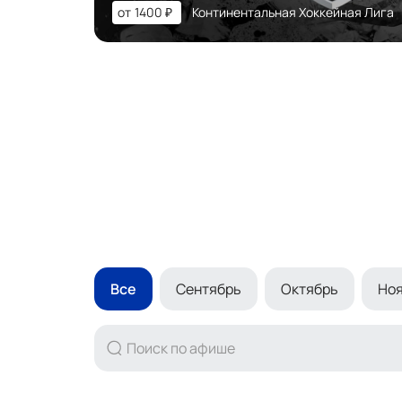
от
1400
₽
Континентальная Хоккейная Лига
Все
Сентябрь
Октябрь
Но