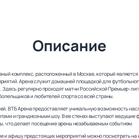
Описание
вный комплекс, расположенный в Москве, который является
риятий. Арена служит домашней площадкой для футбольного
». Здесь регулярно проходят матчи Российской Премьер-лиг
болельщиков и любителей спорта со всей страны.
ей, ВТБ Арена предоставляет уникальную возможность нас
тами и грандиозными шоу. В ее стенах выступают ведущие 
ны, что делает посещение арены незабываемым событием.
е и афишу предстоящих мероприятий можно посмотреть на н