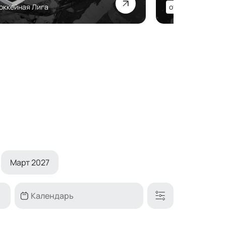
оккейная Лига
от
4400
₽
Кон
Март 2027