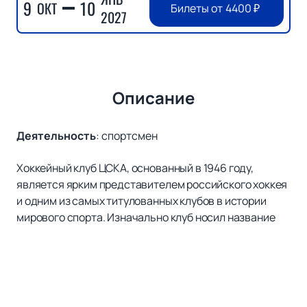
9
10
ОКТ
Билеты от
4400
₽
2027
Описание
Деятельность
:
спортсмен
Хоккейный клуб ЦСКА, основанный в 1946 году,
является ярким представителем российского хоккея
и одним из самых титулованных клубов в истории
мирового спорта. Изначально клуб носил название
ЦДКА (Центральный дом Красной Армии), затем
несколько раз переименовывался, пока в 1959 году
не получил свое нынешнее название — ЦСКА
(Центральный спортивный клуб Армии). Домашние
матчи команда проводит на современной «ЦСКА