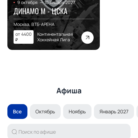
9 октября
—
10 января 2027
ДИНАМО М - ЦСКА
Москва, ВТБ-АРЕНА
от
4400
Континентальная
₽
Хоккейная Лига
Афиша
Все
Октябрь
Ноябрь
Январь 2027