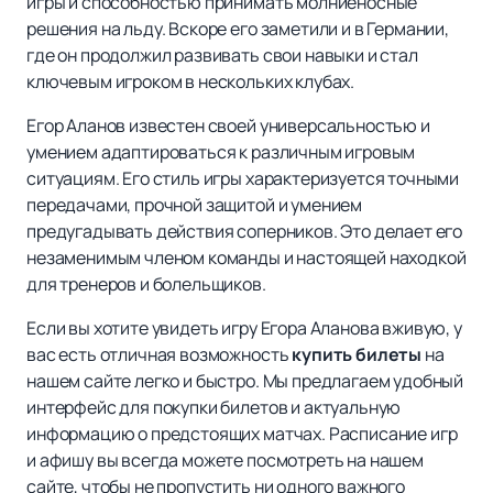
игры и способностью принимать молниеносные
решения на льду. Вскоре его заметили и в Германии,
где он продолжил развивать свои навыки и стал
ключевым игроком в нескольких клубах.
Егор Аланов известен своей универсальностью и
умением адаптироваться к различным игровым
ситуациям. Его стиль игры характеризуется точными
передачами, прочной защитой и умением
предугадывать действия соперников. Это делает его
незаменимым членом команды и настоящей находкой
для тренеров и болельщиков.
Если вы хотите увидеть игру Егора Аланова вживую, у
вас есть отличная возможность
купить билеты
на
нашем сайте легко и быстро. Мы предлагаем удобный
интерфейс для покупки билетов и актуальную
информацию о предстоящих матчах. Расписание игр
и афишу вы всегда можете посмотреть на нашем
сайте, чтобы не пропустить ни одного важного