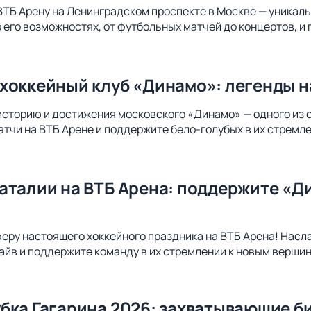
ВТБ Арену на Ленинградском проспекте в Москве — уникал
о его возможностях, от футбольных матчей до концертов, и
хоккейный клуб «Динамо»: легенды н
историю и достижения московского «Динамо» — одного из 
атчи на ВТБ Арене и поддержите бело-голубых в их стремл
аталии на ВТБ Арена: поддержите «Д
еру настоящего хоккейного праздника на ВТБ Арена! Насл
айв и поддержите команду в их стремлении к новым верши
бка Гагарина 2026: захватывающие б