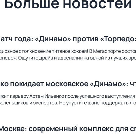
Больше новостей
атч года: «Динамо» против «Торпедо
диозное столкновение титанов хоккея! В Мегаспорте сост
педо». Ощутите драйв и адреналин на одной из лучших ар
ко покидает московское «Динамо»: чт
лжит карьеру Артем Ильенко после успешного выступления
болельщиков и экспертов. Не упустите шанс поддержать лю
 Москве: современный комплекс для с