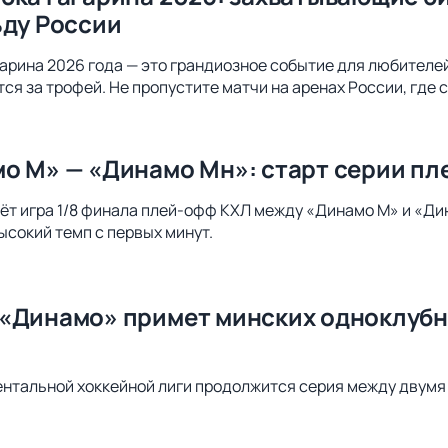
ьду России
арина 2026 года — это грандиозное событие для любителей 
ся за трофей. Не пропустите матчи на аренах России, где 
о М» — «Динамо Мн»: старт серии пл
ёт игра 1/8 финала плей-офф КХЛ между «Динамо М» и «Д
ысокий темп с первых минут.
«Динамо» примет минских одноклубни
ентальной хоккейной лиги продолжится серия между двумя