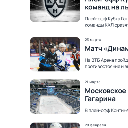
команд на л
Плей-офф Кубка Гаг
команды КХЛ сразят
23 марта
Матч «Динам
На ВТБ Арена пройд
противостояние и в
21 марта
Московское 
Гагарина
В плей-офф Контин
28 февраля