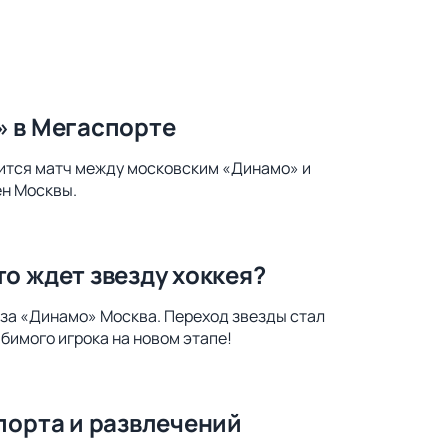
» в Мегаспорте
оится матч между московским «Динамо» и
ен Москвы.
о ждет звезду хоккея?
 за «Динамо» Москва. Переход звезды стал
бимого игрока на новом этапе!
порта и развлечений