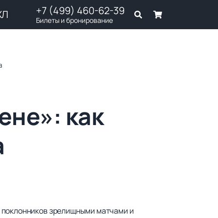
+7 (499) 460-62-39
ХЛ
Билеты и бронирование
в
ене»: как
а
х поклонников зрелищными матчами и