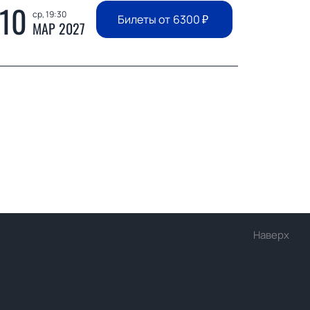
10
ср, 19:30
Билеты от
6300
₽
МАР 2027
Наверх