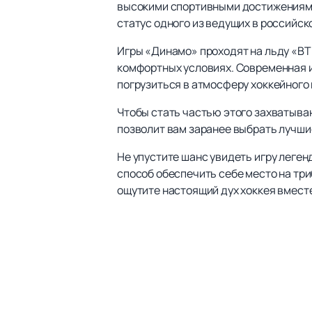
высокими спортивными достижениями.
статус одного из ведущих в российск
Игры «Динамо» проходят на льду «ВТ
комфортных условиях. Современная 
погрузиться в атмосферу хоккейного 
Чтобы стать частью этого захватыва
позволит вам заранее выбрать лучши
Не упустите шанс увидеть игру леген
способ обеспечить себе место на тр
ощутите настоящий дух хоккея вмест