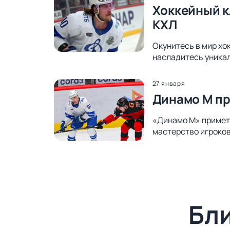
Хоккейный к
КХЛ
Окунитесь в мир хо
насладитесь уника
27 января
Динамо М пр
«Динамо М» примет 
мастерство игроков
Бл