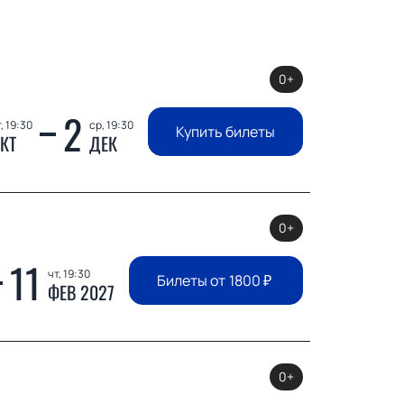
0+
2
, 19:30
ср, 19:30
Купить билеты
КТ
ДЕК
0+
11
чт, 19:30
Билеты от
1800
₽
ФЕВ 2027
0+