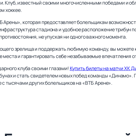
 Клуб, известный своими многочисленными победами и обл
ом хоккее.
Б Арены», которая предоставляет болельщикам возможност
инфраструктура стадиона и удобное расположение трибун 
противостояния, не упуская ни одного важного момента.
ющего зрелища и поддержать любимую команду, вы можете к
е места и гарантировать себе незабываемые впечатления от
дарного клуба своими глазами!
Купить билеты на матчи ХК 
ибунах и стать свидетелем новых побед команды «Динамо».
е с тысячами других болельщиков на «ВТБ Арене».