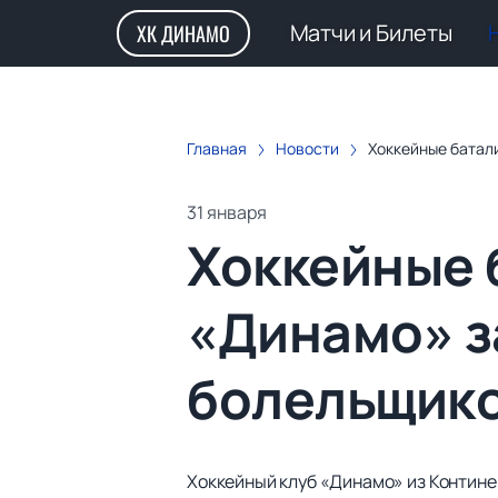
Матчи и Билеты
ХК ДИНАМО
Главная
Новости
Хоккейные батал
31 января
Хоккейные б
«Динамо» з
болельщик
Хоккейный клуб «Динамо» из Контине