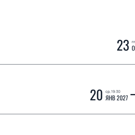
23
пт
О
20
ср, 19:30
ЯНВ 2027