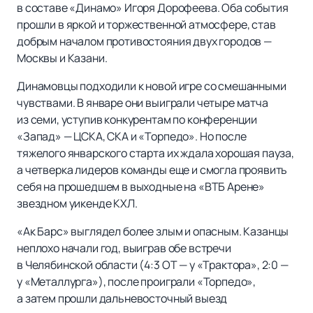
в составе «Динамо» Игоря Дорофеева. Оба события
прошли в яркой и торжественной атмосфере, став
добрым началом противостояния двух городов —
Москвы и Казани.
Динамовцы подходили к новой игре со смешанными
чувствами. В январе они выиграли четыре матча
из семи, уступив конкурентам по конференции
«Запад» — ЦСКА, СКА и «Торпедо». Но после
тяжелого январского старта их ждала хорошая пауза,
а четверка лидеров команды еще и смогла проявить
себя на прошедшем в выходные на «ВТБ Арене»
звездном уикенде КХЛ.
«Ак Барс» выглядел более злым и опасным. Казанцы
неплохо начали год, выиграв обе встречи
в Челябинской области (4:3 ОТ — у «Трактора», 2:0 —
у «Металлурга»), после проиграли «Торпедо»,
а затем прошли дальневосточный выезд