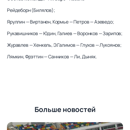
Рейдеборн (Билялов);
Яруллин — Виртанен, Кормье — Петров — Азеведо;
Рукавишников — Юдин, Галиев — Воронков — Зарипов;
Журавлев — Хенкель, Э.Галимов — Глухов — Лукоянов;
Лямкин, Фрэттин — Санников — Ли, Дыняк.
Больше новостей