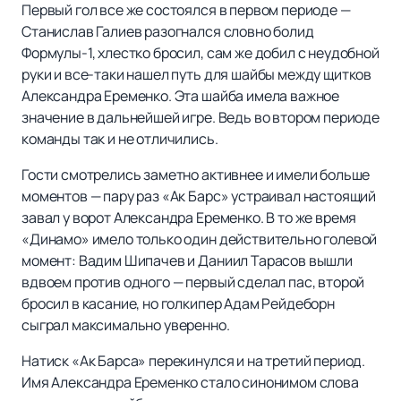
Первый гол все же состоялся в первом периоде —
Станислав Галиев разогнался словно болид
Формулы-1, хлестко бросил, сам же добил с неудобной
руки и все-таки нашел путь для шайбы между щитков
Александра Еременко. Эта шайба имела важное
значение в дальнейшей игре. Ведь во втором периоде
команды так и не отличились.
Гости смотрелись заметно активнее и имели больше
моментов — пару раз «Ак Барс» устраивал настоящий
завал у ворот Александра Еременко. В то же время
«Динамо» имело только один действительно голевой
момент: Вадим Шипачев и Даниил Тарасов вышли
вдвоем против одного — первый сделал пас, второй
бросил в касание, но голкипер Адам Рейдеборн
сыграл максимально уверенно.
Натиск «Ак Барса» перекинулся и на третий период.
Имя Александра Еременко стало синонимом слова