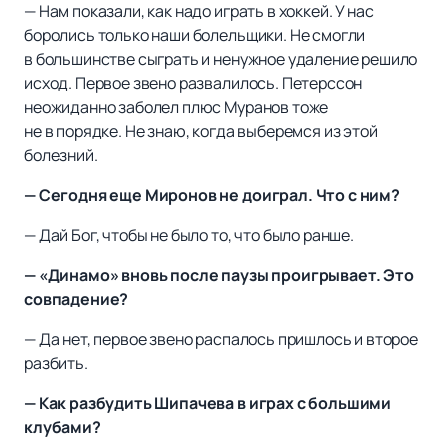
— Нам показали, как надо играть в хоккей. У нас
боролись только наши болельщики. Не смогли
в большинстве сыграть и ненужное удаление решило
исход. Первое звено развалилось. Петерссон
неожиданно заболел плюс Муранов тоже
не в порядке. Не знаю, когда выберемся из этой
болезний.
— Сегодня еще Миронов не доиграл. Что с ним?
— Дай Бог, чтобы не было то, что было ранше.
— «Динамо» вновь после паузы проигрывает. Это
совпадение?
— Да нет, первое звено распалось пришлось и второе
разбить.
— Как разбудить Шипачева в играх с большими
клубами?