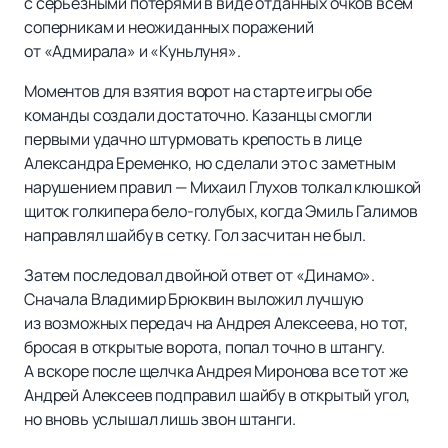
с серьезными потерями в виде отданных очков всем
соперникам и неожиданных поражений
от «Адмирала» и «Куньлуня».
Моментов для взятия ворот на старте игры обе
команды создали достаточно. Казанцы смогли
первыми удачно штурмовать крепость в лице
Александра Еременко, но сделали это с заметным
нарушением правил — Михаил Глухов толкал клюшкой
щиток голкипера бело-голубых, когда Эмиль Галимов
направлял шайбу в сетку. Гол засчитан не был.
Затем последовал двойной ответ от «Динамо».
Сначала Владимир Брюквин выложил лучшую
из возможных передач на Андрея Алексеева, но тот,
бросая в открытые ворота, попал точно в штангу.
А вскоре после щелчка Андрея Миронова все тот же
Андрей Алексеев подправил шайбу в открытый угол,
но вновь услышал лишь звон штанги.