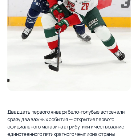
Двадцать первого января бело-голубые встречали
сразу два важных события — открытие первого
официального магазина атрибутики и чествование
единственного пятикратного чемпиона страны