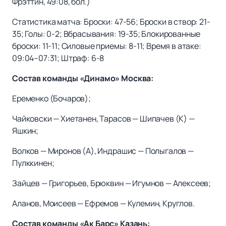
Фрэттин, 49:08, бол.)
Статистика матча: Броски: 47-56; Броски в створ: 21-
35; Голы: 0-2; Вбрасывания: 19-35; Блокированные
броски: 11-11; Силовые приемы: 8-11; Время в атаке:
09:04–07:31; Штраф: 6-8
Состав команды «Динамо» Москва:
Еременко (Бочаров);
Чайковски — Хиетанен, Тарасов — Шипачев (К) —
Яшкин;
Волков — Миронов (А), Индрашис — Полыгалов —
Пулккинен;
Зайцев — Григорьев, Брюквин — Игумнов — Алексеев;
Аланов, Моисеев — Ефремов — Кулемин, Круглов.
Состав команды «Ак Барс» Казань: