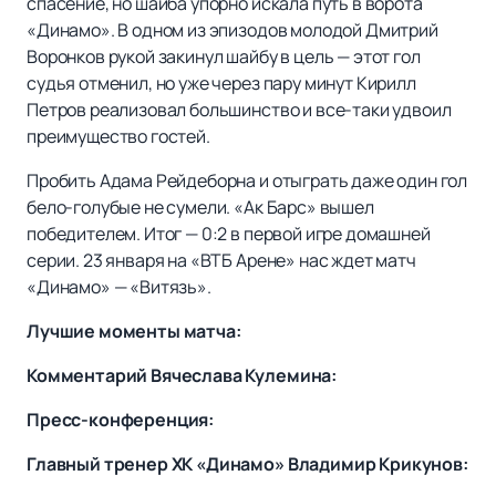
спасение, но шайба упорно искала путь в ворота
«Динамо». В одном из эпизодов молодой Дмитрий
Воронков рукой закинул шайбу в цель — этот гол
судья отменил, но уже через пару минут Кирилл
Петров реализовал большинство и все-таки удвоил
преимущество гостей.
Пробить Адама Рейдеборна и отыграть даже один гол
бело-голубые не сумели. «Ак Барс» вышел
победителем. Итог — 0:2 в первой игре домашней
серии. 23 января на «ВТБ Арене» нас ждет матч
«Динамо» — «Витязь».
Лучшие моменты матча:
Комментарий Вячеслава Кулемина:
Пресс-конференция:
Главный тренер ХК «Динамо» Владимир Крикунов: