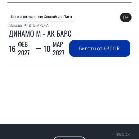
Континентальная Хоккейная Лига
0+
Москва
ВТБ-АРЕНА
ДИНАМО М - АК БАРС
ФЕВ
МАР
16
10
Билеты от
6300
₽
2027
2027
Наверх