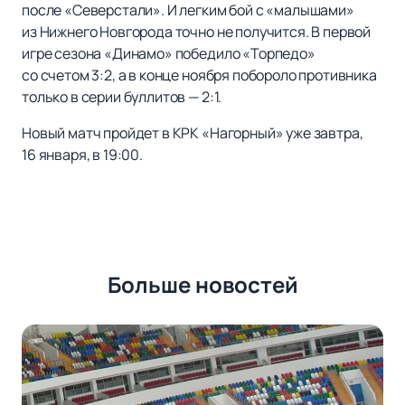
после «Северстали». И легким бой с «малышами»
из Нижнего Новгорода точно не получится. В первой
игре сезона «Динамо» победило «Торпедо»
со счетом 3:2, а в конце ноября побороло противника
только в серии буллитов — 2:1.
Новый матч пройдет в КРК «Нагорный» уже завтра,
16 января, в 19:00.
Больше новостей