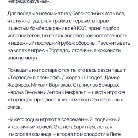
непредсказуемым.
Для победы в новом матче у бело-голубых есть все,
что нужно: ударная тройка с первым, вторым
и шестым бомбардирами всей КХЛ, яркий подбор
исполнителей, близкая к абсолютной боеготовность
и надежный последний рубеж обороны. Рассчитывать
на успех в игре с «Торпедо» столичные хоккеисты
вполне могут.
Помешать им постараются те, кто весь сезон тащит
«Торпедо» в плей-офф: Джордан Шредер, Дамир
Жафяров, Михаил Варнаков, Станислав Бочаров,
Чарльз Геноуэй и Антон Шенфельд — шесть игроков
«Торпедо», преодолевших отметку в 25 набранных
очков.
Нижегородцы играют в современный, подвижный
и техничный хоккей. Это негабаритная, легкая
и молодая команда — вторая по молодости в Лиге