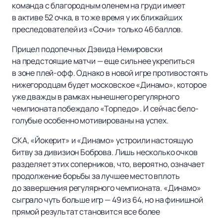
команда с благородным оленем на груди имеет
в активе 52 очка, в то же время у их ближайших
преследователей из «Сочи» только 46 баллов.
Прицел подопечных Дэвида Немировски
на предстоящие матчи — еще сильнее укрепиться
в зоне плей-офф. Однако в новой игре противостоять
нижегородцам будет московское «Динамо», которое
уже дважды в рамках нынешнего регулярного
чемпионата побеждало «Торпедо». И сейчас бело-
голубые особенно мотивированы на успех.
СКА, «Йокерит» и «Динамо» устроили настоящую
битву за дивизион Боброва. Лишь несколько очков
разделяет этих соперников, что, вероятно, означает
продолжение борьбы за лучшее место вплоть
до завершения регулярного чемпионата. «Динамо»
сыграло чуть больше игр — 49 из 64, но на финишной
прямой результат становится все более