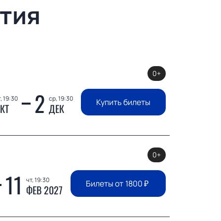
тия
0+
2
, 19:30
ср, 19:30
Купить билеты
КТ
ДЕК
0+
11
чт, 19:30
Билеты от
1800
₽
ФЕВ 2027