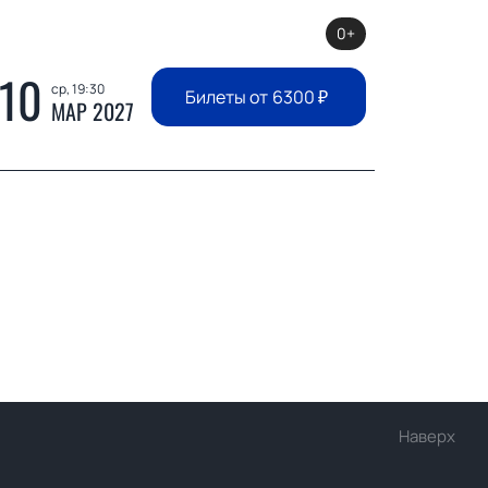
0+
10
ср, 19:30
Билеты от
6300
₽
МАР 2027
Наверх