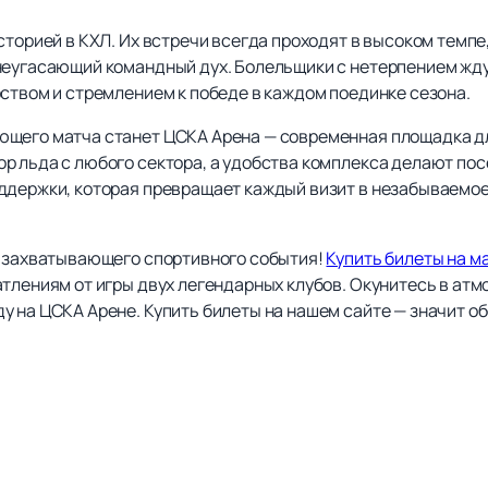
сторией в КХЛ. Их встречи всегда проходят в высоком темп
неугасающий командный дух. Болельщики с нетерпением жд
ством и стремлением к победе в каждом поединке сезона.
ющего матча станет ЦСКА Арена — современная площадка дл
р льда с любого сектора, а удобства комплекса делают по
ддержки, которая превращает каждый визит в незабываемое
о захватывающего спортивного события!
Купить билеты на м
атлениям от игры двух легендарных клубов. Окунитесь в ат
 на ЦСКА Арене. Купить билеты на нашем сайте — значит об