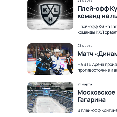
28 марта
Плей-офф Ку
команд на л
Плей-офф Кубка Гаг
команды КХЛ сразят
23 марта
Матч «Динам
На ВТБ Арена пройд
противостояние и в
21 марта
Московское 
Гагарина
В плей-офф Контин