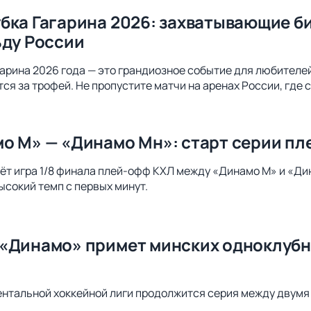
бка Гагарина 2026: захватывающие б
ьду России
арина 2026 года — это грандиозное событие для любителей 
ся за трофей. Не пропустите матчи на аренах России, где 
о М» — «Динамо Мн»: старт серии пл
ёт игра 1/8 финала плей-офф КХЛ между «Динамо М» и «Д
ысокий темп с первых минут.
«Динамо» примет минских одноклубни
ентальной хоккейной лиги продолжится серия между двумя