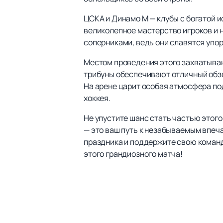
ЦСКА и Динамо М — клубы с богатой и
великолепное мастерство игроков и 
соперниками, ведь они славятся упор
Местом проведения этого захватыва
трибуны обеспечивают отличный обзо
На арене царит особая атмосфера по
хоккея.
Не упустите шанс стать частью этог
— это ваш путь к незабываемым впеч
праздника и поддержите свою команду
этого грандиозного матча!