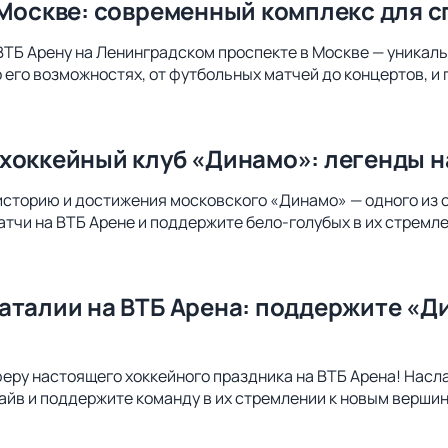
 Москве: современный комплекс для с
ВТБ Арену на Ленинградском проспекте в Москве — уникал
о его возможностях, от футбольных матчей до концертов, и
хоккейный клуб «Динамо»: легенды н
историю и достижения московского «Динамо» — одного из 
атчи на ВТБ Арене и поддержите бело-голубых в их стремл
аталии на ВТБ Арена: поддержите «Д
еру настоящего хоккейного праздника на ВТБ Арена! Насл
айв и поддержите команду в их стремлении к новым верши