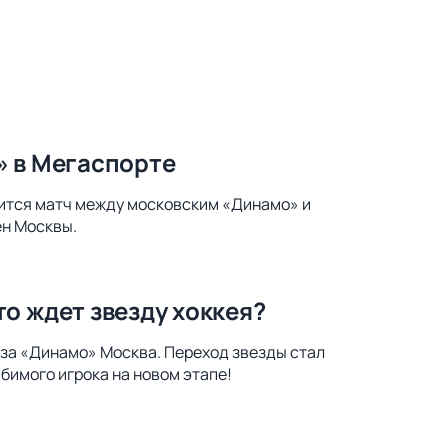
» в Мегаспорте
оится матч между московским «Динамо» и
ен Москвы.
о ждет звезду хоккея?
 за «Динамо» Москва. Переход звезды стал
бимого игрока на новом этапе!