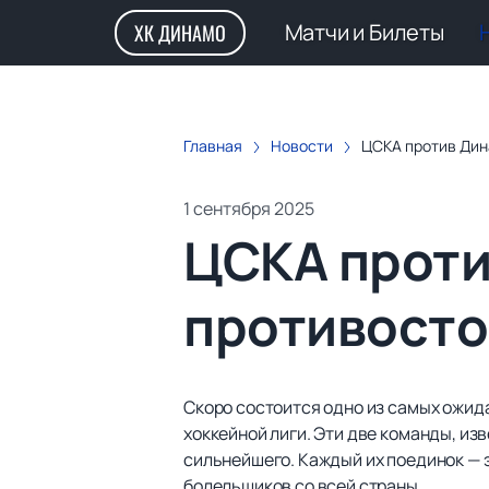
Матчи и Билеты
ХК ДИНАМО
Главная
Новости
ЦСКА против Дин
1 сентября 2025
ЦСКА проти
противосто
Скоро состоится одно из самых ожид
хоккейной лиги. Эти две команды, из
сильнейшего. Каждый их поединок — 
болельщиков со всей страны.