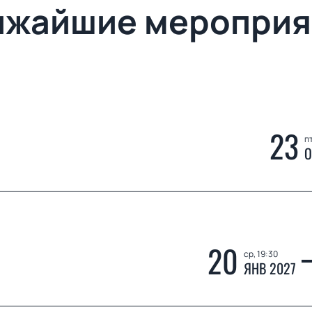
ижайшие мероприя
23
пт
О
20
ср, 19:30
ЯНВ 2027