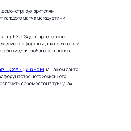
е, демонстрируя зрителям
ут каждого матча между этими
я игр КХЛ. Здесь просторные
сещение комфортным для всех гостей.
 событие для любого поклонника
атч ЦСКА - Динамо М
на нашем сайте
мосферу настоящего хоккейного
еспечить себе место на трибунах