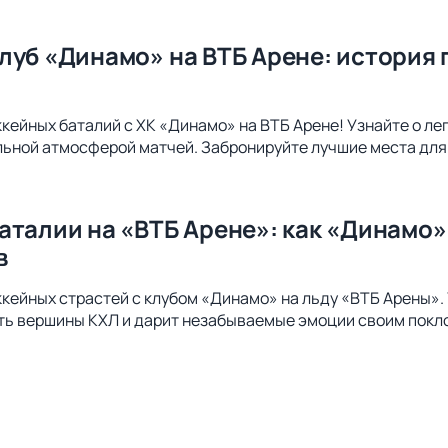
луб «Динамо» на ВТБ Арене: история 
ккейных баталий с ХК «Динамо» на ВТБ Арене! Узнайте о ле
льной атмосферой матчей. Забронируйте лучшие места дл
аталии на «ВТБ Арене»: как «Динамо»
в
ккейных страстей с клубом «Динамо» на льду «ВТБ Арены».
ть вершины КХЛ и дарит незабываемые эмоции своим покл