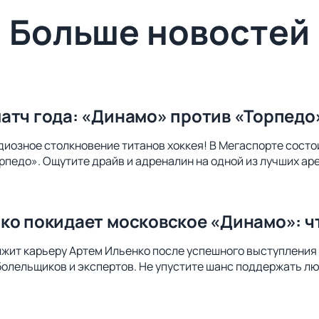
Больше новостей
атч года: «Динамо» против «Торпедо
диозное столкновение титанов хоккея! В Мегаспорте сост
педо». Ощутите драйв и адреналин на одной из лучших ар
ко покидает московское «Динамо»: чт
лжит карьеру Артем Ильенко после успешного выступления
болельщиков и экспертов. Не упустите шанс поддержать лю