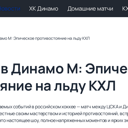
Новости
ХК Динамо
Домашние матчи
К
амо М: Эпическое противостояние на льду КХЛ
в Динамо М: Эпич
яние на льду КХЛ
аемых событий в российском хоккее — матч между ЦСКА и Д
вестные своим мастерством и историей противостояний, вст
это настоящее шоу, полное напряженных моментов и ярких э