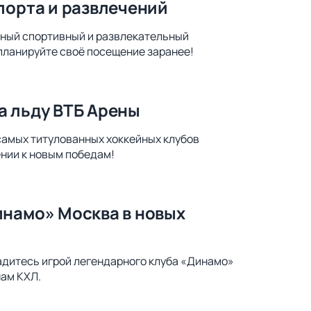
порта и развлечений
ьный спортивный и развлекательный
 планируйте своё посещение заранее!
а льду ВТБ Арены
самых титулованных хоккейных клубов
ении к новым победам!
инамо» Москва в новых
адитесь игрой легендарного клуба «Динамо»
нам КХЛ.