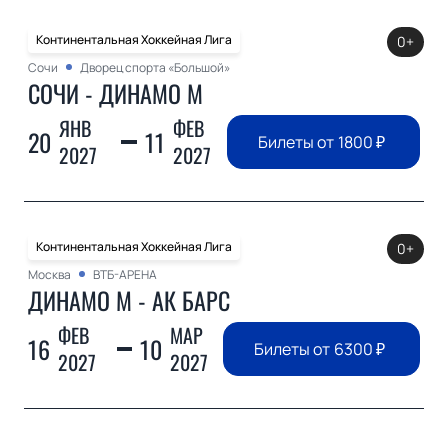
Континентальная Хоккейная Лига
0+
Сочи
Дворец спорта «Большой»
СОЧИ - ДИНАМО М
ЯНВ
ФЕВ
20
11
Билеты от
1800
₽
2027
2027
Континентальная Хоккейная Лига
0+
Москва
ВТБ-АРЕНА
ДИНАМО М - АК БАРС
ФЕВ
МАР
16
10
Билеты от
6300
₽
2027
2027