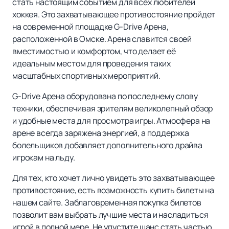
стать настоящим событием для всех любителей
хоккея. Это захватывающее противостояние пройдет
на современной площадке G-Drive Арена,
расположенной в Омске. Арена славится своей
вместимостью и комфортом, что делает её
идеальным местом для проведения таких
масштабных спортивных мероприятий.
G-Drive Арена оборудована по последнему слову
техники, обеспечивая зрителям великолепный обзор
и удобные места для просмотра игры. Атмосфера на
арене всегда заряжена энергией, а поддержка
болельщиков добавляет дополнительного драйва
игрокам на льду.
Для тех, кто хочет лично увидеть это захватывающее
противостояние, есть возможность купить билеты на
нашем сайте. Заблаговременная покупка билетов
позволит вам выбрать лучшие места и насладиться
игрой в полной мере. Не упустите шанс стать частью