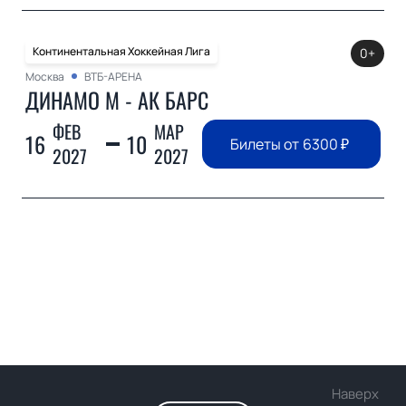
Континентальная Хоккейная Лига
0+
Москва
ВТБ-АРЕНА
ДИНАМО М - АК БАРС
ФЕВ
МАР
16
10
Билеты от
6300
₽
2027
2027
Наверх