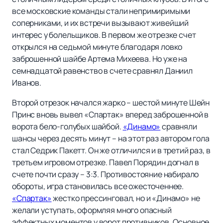
все московские команды стали непримиримыми
соперниками, и их встречи вызывают живейший
интерес у болельщиков. В первом же отрезке счет
открылся на седьмой минуте благодаря ловко
заброшенной шайбе Артема Михеева. Но уже на
семнадцатой равенство в счете сравнял Даниил
Иванов.
Второй отрезок начался жарко – шестой минуте Шейн
Принс вновь вывел «Спартак» вперед заброшенной в
ворота бело-голубых шайбой.
«Динамо»
сравняли
шансы через десять минут – на этот раз автором гола
стал Седрик Пакетт. Он же отличился и в третий раз, в
третьем игровом отрезке. Павел Порядин догнал в
счете почти сразу – 3:3. Противостояние набирало
обороты, игра становилась все ожесточеннее.
«Спартак»
жестко прессинговал, но и «Динамо» не
желали уступать, оформляя много опасный
эффектных моментов у ворот противников. Основное