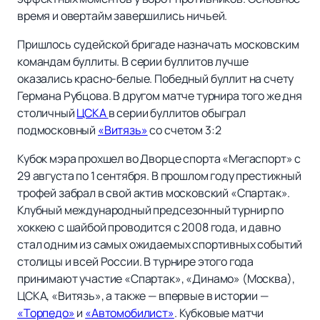
время и овертайм завершились ничьей.
Пришлось судейской бригаде назначать московским
командам буллиты. В серии буллитов лучше
оказались красно-белые. Победный буллит на счету
Германа Рубцова. В другом матче турнира того же дня
столичный
ЦСКА
в серии буллитов обыграл
подмосковный
«Витязь»
со счетом 3:2
Кубок мэра прохшел во Дворце спорта «Мегаспорт» с
29 августа по 1 сентября. В прошлом году престижный
трофей забрал в свой актив московский «Спартак».
Клубный международный предсезонный турнир по
хоккею с шайбой проводится с 2008 года, и давно
стал одним из самых ожидаемых спортивных событий
столицы и всей России. В турнире этого года
принимают участие «Спартак», «Динамо» (Москва),
ЦСКА, «Витязь», а также — впервые в истории —
«Торпедо»
и
«Автомобилист»
. Кубковые матчи