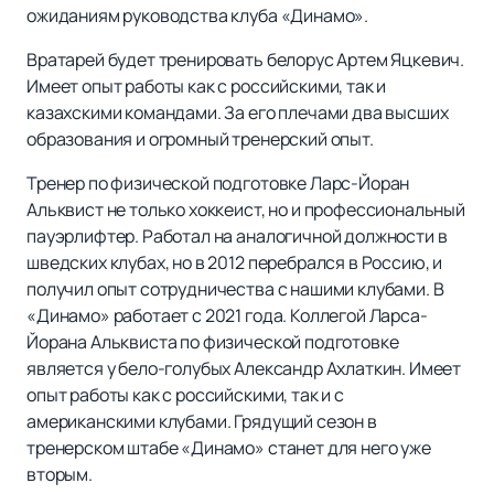
ожиданиям руководства клуба «Динамо».
Вратарей будет тренировать белорус Артем Яцкевич.
Имеет опыт работы как с российскими, так и
казахскими командами. За его плечами два высших
образования и огромный тренерский опыт.
Тренер по физической подготовке Ларс-Йоран
Альквист не только хоккеист, но и профессиональный
пауэрлифтер. Работал на аналогичной должности в
шведских клубах, но в 2012 перебрался в Россию, и
получил опыт сотрудничества с нашими клубами. В
«Динамо» работает с 2021 года. Коллегой Ларса-
Йорана Альквиста по физической подготовке
является у бело-голубых Александр Ахлаткин. Имеет
опыт работы как с российскими, так и с
американскими клубами. Грядущий сезон в
тренерском штабе «Динамо» станет для него уже
вторым.