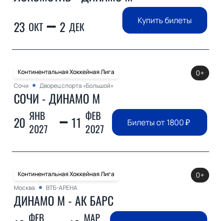
Купить билеты
23
2
ОКТ
ДЕК
Континентальная Хоккейная Лига
0+
Сочи
Дворец спорта «Большой»
СОЧИ - ДИНАМО М
ЯНВ
ФЕВ
20
11
Билеты от
1800
₽
2027
2027
Континентальная Хоккейная Лига
0+
Москва
ВТБ-АРЕНА
ДИНАМО М - АК БАРС
ФЕВ
МАР