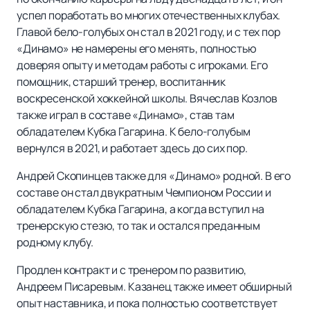
успел поработать во многих отечественных клубах.
Главой бело-голубых он стал в 2021 году, и с тех пор
«Динамо» не намерены его менять, полностью
доверяя опыту и методам работы с игроками. Его
помощник, старший тренер, воспитанник
воскресенской хоккейной школы. Вячеслав Козлов
также играл в составе «Динамо», став там
обладателем Кубка Гагарина. К бело-голубым
вернулся в 2021, и работает здесь до сих пор.
Андрей Скопинцев также для «Динамо» родной. В его
составе он стал двукратным Чемпионом России и
обладателем Кубка Гагарина, а когда вступил на
тренерскую стезю, то так и остался преданным
родному клубу.
Продлен контракт и с тренером по развитию,
Андреем Писаревым. Казанец также имеет обширный
опыт наставника, и пока полностью соответствует