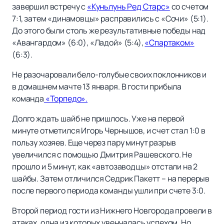
завершил встречу с
«Куньлунь Ред Старс»
со счетом
7:1, затем «динамовцы» расправились с «Сочи» (5:1).
До этого были столь же результативные победы над
«Авангардом» (6:0), «Ладой» (5:4),
«Спартаком»
(6:3).
Не разочаровали бело-голубые своих поклонников и
в домашнем мачте 13 января. В гости прибыла
команда
«Торпедо».
Долго ждать шайб не пришлось. Уже на первой
минуте отметился Игорь Чернышов, и счет стал 1:0 в
пользу хозяев. Еще через пару минут разрыв
увеличился с помощью Дмитрия Рашевского. Не
прошло и 5 минут, как «автозаводцы» отстали на 2
шайбы. Затем отличился Седрик Пакетт – на перерыв
после первого периода команды ушли при счете 3:0.
Второй период гости из Нижнего Новгорода провели в
атаках, одна из которых увенчалась успехом. Но