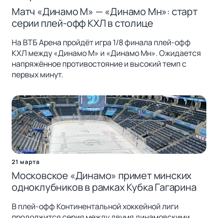
Матч «Динамо М» — «Динамо Мн»: старт
серии плей-офф КХЛ в столице
На ВТБ Арена пройдёт игра 1/8 финала плей-офф
КХЛ между «Динамо М» и «Динамо Мн». Ожидается
напряжённое противостояние и высокий темп с
первых минут.
21 марта
Московское «Динамо» примет минских
одноклубников в рамках Кубка Гагарина
В плей-офф Континентальной хоккейной лиги
продолжится серия между двумя динамовскими