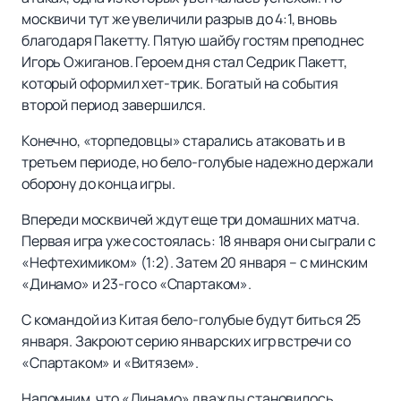
москвичи тут же увеличили разрыв до 4:1, вновь
благодаря Пакетту. Пятую шайбу гостям преподнес
Игорь Ожиганов. Героем дня стал Седрик Пакетт,
который оформил хет-трик. Богатый на события
второй период завершился.
Конечно, «торпедовцы» старались атаковать и в
третьем периоде, но бело-голубые надежно держали
оборону до конца игры.
Впереди москвичей ждут еще три домашних матча.
Первая игра уже состоялась: 18 января они сыграли с
«Нефтехимиком» (1:2). Затем 20 января – с минским
«Динамо» и 23-го со «Спартаком».
С командой из Китая бело-голубые будут биться 25
января. Закроют серию январских игр встречи со
«Спартаком» и «Витязем».
Напомним, что «Динамо» дважды становилось