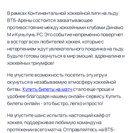
В рамках Континентальной хоккейной лиги на льду
ВТБ-Арены состоится захватывающее
противостояние между хоккейными клубами Динамо
М и Куньлунь РС. Это событие непременно повергнет
в восторг всех любителей хоккея, которые с
нетерпением ждут увлекательного поединка на льду.
Будьте готовы окунуться в мир эмоций, адреналина и
хоккейных триумфов!
Не упустите возможность посетить эту игру и
окунуться в незабываемую атмосферу хоккейной
битвы.
Купить билеты на матч
стало еще проще и
удобнее благодаря нашему онлайн-сервису. Купить
билеты онлайн - это быстро, легко и просто!
Не упустите шанс испытать настоящий кайф от
хоккея, поддерживая любимую команду на
протяжении всего матча. Отправляйтесь на ВТБ-