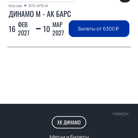
Москва
ВТБ-АРЕНА
ДИНАМО М - АК БАРС
ФЕВ
МАР
16
10
Билеты от
6300
₽
2027
2027
Наверх
ХК ДИНАМО
Матчи и Билеты