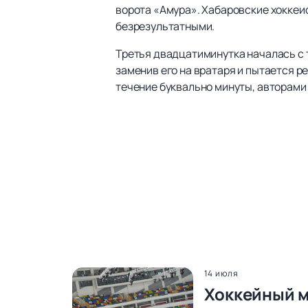
ворота «Амура». Хабаровские хоккеи
безрезультатными.
Третья двадцатиминутка началась с т
заменив его на вратаря и пытается р
течение буквально минуты, авторами 
14 июля
Хоккейный м