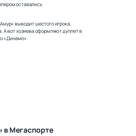
кипером оставались
«Амур» выводит шестого игрока,
а. А вот хозяева оформляют дуплет в
го «Динамо».
» в Мегаспорте