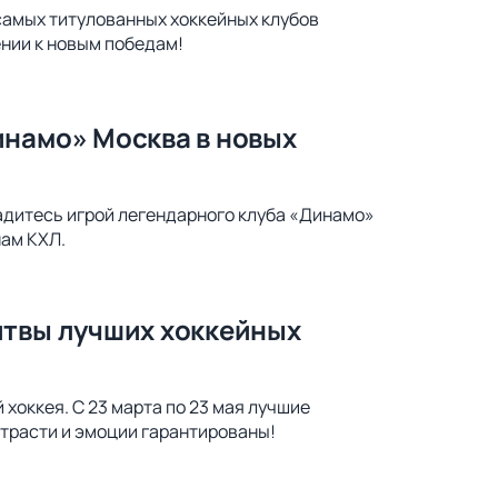
самых титулованных хоккейных клубов
ении к новым победам!
инамо» Москва в новых
адитесь игрой легендарного клуба «Динамо»
нам КХЛ.
итвы лучших хоккейных
хоккея. С 23 марта по 23 мая лучшие
страсти и эмоции гарантированы!