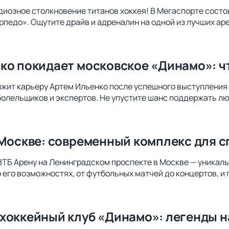
диозное столкновение титанов хоккея! В Мегаспорте сост
педо». Ощутите драйв и адреналин на одной из лучших ар
ко покидает московское «Динамо»: чт
лжит карьеру Артем Ильенко после успешного выступления
болельщиков и экспертов. Не упустите шанс поддержать лю
 Москве: современный комплекс для с
ВТБ Арену на Ленинградском проспекте в Москве — уникал
о его возможностях, от футбольных матчей до концертов, и
хоккейный клуб «Динамо»: легенды н