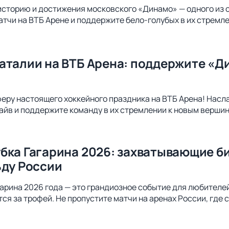
историю и достижения московского «Динамо» — одного из 
атчи на ВТБ Арене и поддержите бело-голубых в их стремл
аталии на ВТБ Арена: поддержите «Д
еру настоящего хоккейного праздника на ВТБ Арена! Насл
айв и поддержите команду в их стремлении к новым верши
бка Гагарина 2026: захватывающие б
ьду России
арина 2026 года — это грандиозное событие для любителей 
ся за трофей. Не пропустите матчи на аренах России, где 