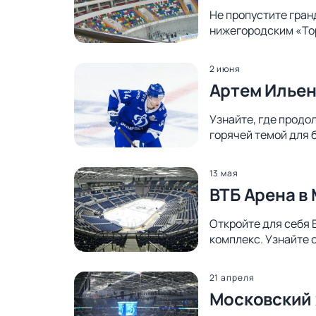
Не пропустите гран
нижегородским «Тор
2 июня
Артем Ильен
Узнайте, где продо
горячей темой для 
13 мая
ВТБ Арена в
Откройте для себя 
комплекс. Узнайте 
21 апреля
Московский 