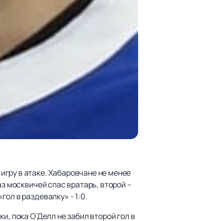
гру в атаке. Хабаровчане не менее
аз москвичей спас вратарь, второй –
ол в раздевалку» - 1:0.
, пока О’Делл не забил второй гол в