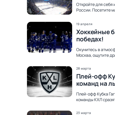
Откройте для себя 
России. Посетите м
19 апреля
Хоккейные б
победах!
Окунитесь в атмосф
Москва, ощутите др
28 марта
Плей-офф Ку
команд на л
Плей-офф Кубка Гаг
команды КХЛ сразят
23 марта