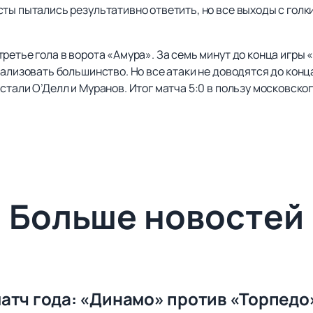
сты пытались результативно ответить, но все выходы с гол
ретье гола в ворота «Амура». За семь минут до конца игры 
еализовать большинство. Но все атаки не доводятся до конц
стали О’Делл и Муранов. Итог матча 5:0 в пользу московско
Больше новостей
атч года: «Динамо» против «Торпедо