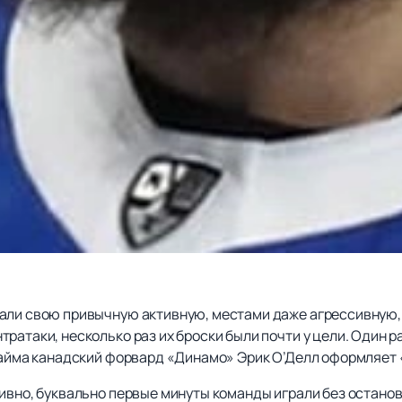
али свою привычную активную, местами даже агрессивную, и
ратаки, несколько раз их броски были почти у цели. Один р
тайма канадский форвард «Динамо» Эрик О’Делл оформляет «г
ивно, буквально первые минуты команды играли без остановки