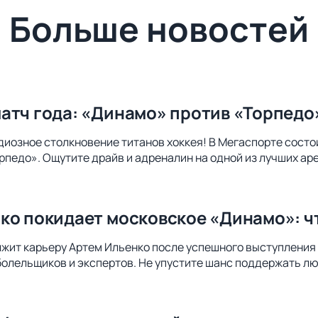
Больше новостей
атч года: «Динамо» против «Торпедо
диозное столкновение титанов хоккея! В Мегаспорте сост
педо». Ощутите драйв и адреналин на одной из лучших ар
ко покидает московское «Динамо»: чт
лжит карьеру Артем Ильенко после успешного выступления
болельщиков и экспертов. Не упустите шанс поддержать лю