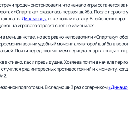
стречи продемонстрировали, что начало игры останется за 
оротах «Спартака» оказалась первая шайба. После первого 
атаковать.
Динамовцы
тоже пошли в атаку. В районе их воро
 до конца игрового отрезка счет не изменился.
 в меньшинстве, но все равно не позволили «Спартаку» обо
пересменки возник удобный момент для второй шайбы в воро
ацией. Почти перед окончанием периода спартаковцы отыгр
е активно, как и предыдущие. Хозяева почти в начале пери
ее случился ряд интересных противостояний и к моменту, ко
4:2.
езонной подготовки. В следующий раз соперником
«Динамо