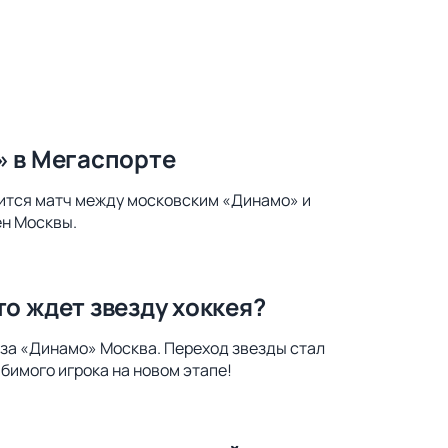
» в Мегаспорте
оится матч между московским «Динамо» и
ен Москвы.
о ждет звезду хоккея?
 за «Динамо» Москва. Переход звезды стал
бимого игрока на новом этапе!