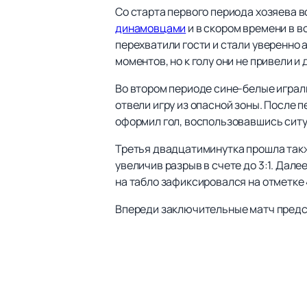
Со старта первого периода хозяева в
динамовцами
и в скором времени в в
перехватили гости и стали уверенно 
моментов, но к голу они не привели и
Во втором периоде сине-белые играли
отвели игру из опасной зоны. После 
оформил гол, воспользовавшись ситу
Третья двадцатиминутка прошла такж
увеличив разрыв в счете до 3:1. Дал
на табло зафиксировался на отметке 
Впереди заключительные матч предс