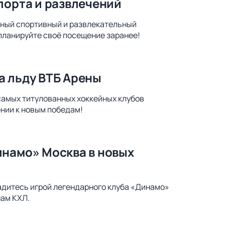
порта и развлечений
ьный спортивный и развлекательный
 планируйте своё посещение заранее!
а льду ВТБ Арены
самых титулованных хоккейных клубов
ении к новым победам!
инамо» Москва в новых
адитесь игрой легендарного клуба «Динамо»
нам КХЛ.