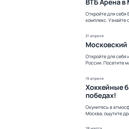
ВТБ Арена в
Откройте для себя 
комплекс. Узнайте 
21 апреля
Московский 
Откройте для себя 
России. Посетите м
19 апреля
Хоккейные б
победах!
Окунитесь в атмосф
Москва, ощутите др
28 марта