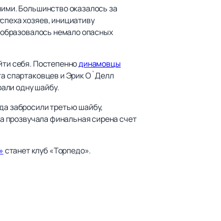
ними. Большинство оказалось за
успеха хозяев, инициативу
т образовалось немало опасных
йти себя. Постепенно
динамовцы
та спартаковцев и Эрик О`Делл
али одну шайбу.
ода забросили третью шайбу,
гда прозвучала финальная сирена счет
»
станет клуб «Торпедо».