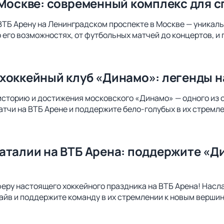
 Москве: современный комплекс для с
ВТБ Арену на Ленинградском проспекте в Москве — уникал
о его возможностях, от футбольных матчей до концертов, и
хоккейный клуб «Динамо»: легенды н
историю и достижения московского «Динамо» — одного из 
атчи на ВТБ Арене и поддержите бело-голубых в их стремл
аталии на ВТБ Арена: поддержите «Д
еру настоящего хоккейного праздника на ВТБ Арена! Насл
айв и поддержите команду в их стремлении к новым верши