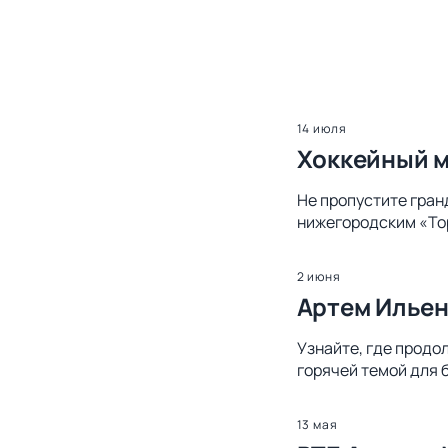
14 июля
Хоккейный м
Не пропустите гран
нижегородским «Тор
2 июня
Артем Ильен
Узнайте, где продо
горячей темой для 
13 мая