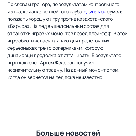
По словам тренера, по результатам контрольного
матча, команда хоккейного клуба
«Динамо»
сумела
показать хорошую игру против казахстанского
«Барыса». На лед вышел сильный состав для
отработки игровых моментов перед плей-офф. В этой
игре обкатывалась тактика для предстоящих
серьезных встреч с соперниками, которую
динамовцы продолжают оттачивать. В результате
игры хоккеист Артем Федоров получил
незначительную травму. На данный момент о том,
когда он вернется на лед пока неизвестно.
Больше новостей