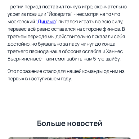
Третий период поставил точку в игре, окончательно
укрепив позиции "Йокерита" - несмотря на то что
московский "
Динамо
" пытался играть во всю силу,
перевес всё равно оставался на стороне финнов. В
третьем периоде мы действительно показали себя
достойно, но буквально за пару минут до конца
третьего периода наша оборона ослабла и Ханнес
Бьернинен всё-таки смог забить нам 5-ую шайбу.
Это поражение стало для нашей команды одним из
первых в наступившем году.
Больше новостей