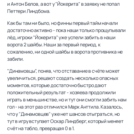
и Антон Белов, а вот у "Йокерита" в заявку не попал
Петтери Линдбома.
Как бы там ни было, но финны первый тайм начали
достаточно активно - пока наши только прощупывали
лёд, игроки "Йокерита" уже успели забить в наши
ворота 2 шайбы. Наши за первый период, к
сожалению, ни одной шайбы в ворота противника не
забили.
"Динамовцы", поняв, что отставание в счёте может
увеличиться, решают создать несколько опасных
моментов, которые достаточно быстро дают
положительный результат - хозяева продолжили
играть в меньшинстве, но и тут они смогли забить нам
гол - на этот раз отличился Марк Анттила. Казалось,
что у "Динамовцев" уже нет шансов отыграться, но
тут в игру вступает Оскар Линдберг, который меняет
счёт на табло, превращая 0 в 1.