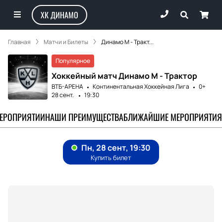
ХК ДИНАМО
Главная
Матчи и Билеты
Динамо М - Тракт...
Популярное
Хоккейный матч Динамо М - Трактор
ВТБ-АРЕНА
Континентальная Хоккейная Лига
0+
28 сент.
19:30
МЕРОПРИЯТИИ
НАШИ ПРЕИМУЩЕСТВА
БЛИЖАЙШИЕ МЕРОПРИЯТИЯ