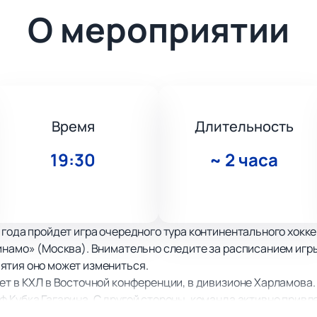
О мероприятии
Время
Длительность
19:30
~
2 часа
 года пройдет игра очередного тура континентального хок
инамо» (Москва). Внимательно следите за расписанием игры
ятия оно может измениться.
ет в КХЛ в Восточной конференции, в дивизионе Харламова.
 Кубка Гагарина. С другой стороны, команда активно привл