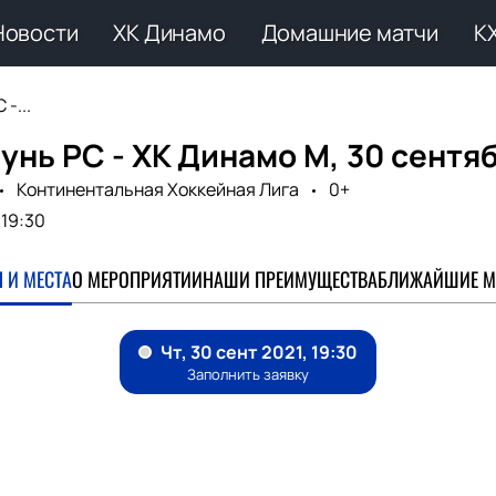
Новости
ХК Динамо
Домашние матчи
К
-...
унь РС - ХК Динамо М, 30 сентя
Континентальная Хоккейная Лига
0+
19:30
 И МЕСТА
О МЕРОПРИЯТИИ
НАШИ ПРЕИМУЩЕСТВА
БЛИЖАЙШИЕ М