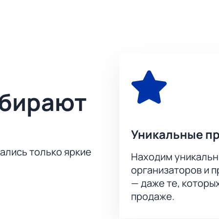
о назвать новичком. Напротив, эта команда буквально ста
уженно. В самой КХЛ «Динамо» уже два раза выигрывало «Куб
щикам, как встреча молодой команды и настоящего гранда. 
Куньлунь Ред Стар» - ХК «Динамо» теперь можно сейчас - он
во и интернетом и пара минут вашего свободного времени.
ыбирают
Уникальные п
тались только яркие
Находим уникальн
организаторов и 
— даже те, которы
продаже.