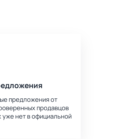
ла легендой отечественного
ок Гагарина».
Сможет ли пекинский коллектив
лайн на странице этого сайта. Вам
 К оплате принимаются все виды
редложения
ые предложения от
проверенных продавцов
х уже нет в официальной