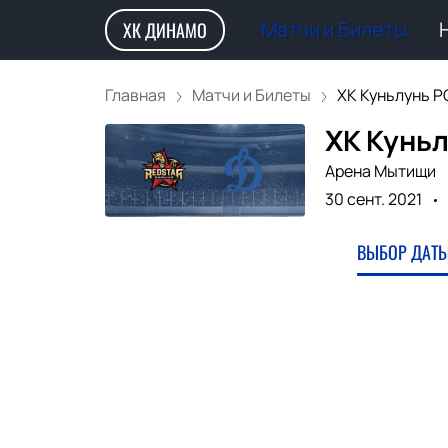
Матчи и Билеты
ХК ДИНАМО
Главная
Матчи и Билеты
ХК Куньлунь РС 
ХК Куньл
Арена Мытищи
30 сент. 2021
ВЫБОР ДАТЫ