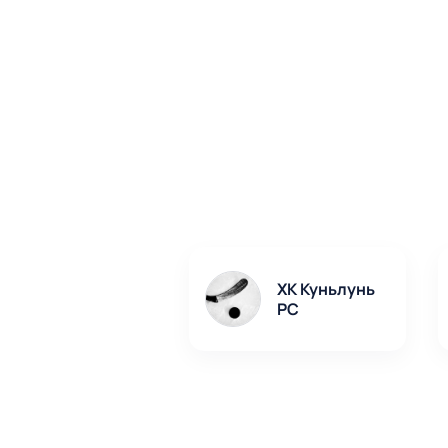
ХК Куньлунь
РС