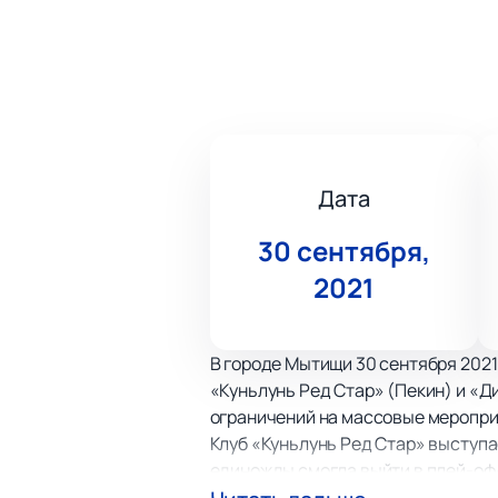
Дата
30 сентября,
2021
В городе Мытищи 30 сентября 2021
«Куньлунь Ред Стар» (Пекин) и «Д
ограничений на массовые меропри
Клуб «Куньлунь Ред Стар» выступа
единожды смогла выйти в плей-офф
хоккей, как виду спорта.