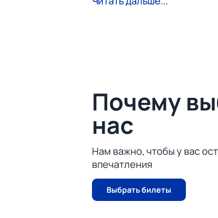
Читать дальше...
Московское «Динамо» вряд ли можн
спорта и сделала это вполне засл
Этот матч будет интересен болель
противостоять легенде спорта?
Купить билеты на хоккейную игру «
всего лишь понадобиться устройст
безналичных расчётов.
Почему в
нас
Нам важно, чтобы у вас ос
впечатления
Выбрать билеты