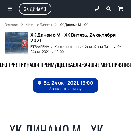
ХК ДИНАМО
Главная
Матчи и Билеты
ХК Динамо М - ХК...
ХК Динамо М - ХК Витязь, 24 октября
2021
ВТБ-АРЕНА
Континентальная Хоккейная Лига
0+
24 окт. 2021
19:00
МЕРОПРИЯТИИ
НАШИ ПРЕИМУЩЕСТВА
БЛИЖАЙШИЕ МЕРОПРИЯТИЯ
ХК ДИНАМО М - ХК