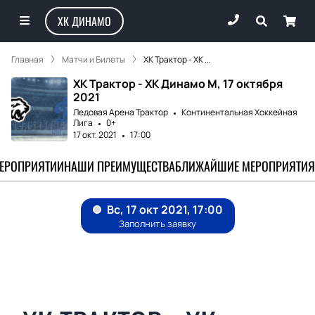
ХК ДИНАМО
Главная
Матчи и Билеты
ХК Трактор - ХК ...
ХК Трактор - ХК Динамо М, 17 октября
2021
Ледовая Арена Трактор
Континентальная Хоккейная
Лига
0+
17 окт. 2021
17:00
МЕРОПРИЯТИИ
НАШИ ПРЕИМУЩЕСТВА
БЛИЖАЙШИЕ МЕРОПРИЯТИЯ