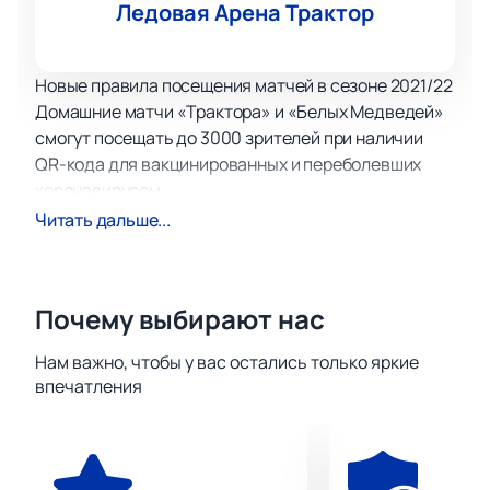
Ледовая Арена Трактор
Новые правила посещения матчей в сезоне 2021/22
Домашние матчи «Трактора» и «Белых Медведей»
смогут посещать до 3000 зрителей при наличии
QR-кода для вакцинированных и переболевших
коронавирусом.
Решение принято по согласованию с
Читать дальше...
Роспотребнадзором РФ на заседании
регионального оперативного штаба по
противодействию распространению
Почему выбирают нас
коронавирусной инфекции
17 октября 2021 года на современной челябинской
Нам важно, чтобы у вас остались только яркие
Ледовой арене «Трактор» им. В. Белоусова
впечатления
запланирована встреча Континентальной
Хоккейной Лиги, в которой сыграют команда
«Трактор» (Челябинск) и «Динамо» (Москва).
Челябинский «Трактор» - один из топовых клубов