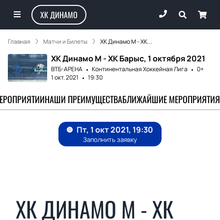
ХК ДИНАМО
Главная
Матчи и Билеты
ХК Динамо М - ХК...
ХК Динамо М - ХК Барыс, 1 октября 2021
ВТБ-АРЕНА
Континентальная Хоккейная Лига
0+
1 окт. 2021
19:30
МЕРОПРИЯТИИ
НАШИ ПРЕИМУЩЕСТВА
БЛИЖАЙШИЕ МЕРОПРИЯТИЯ
ХК ДИНАМО М - ХК