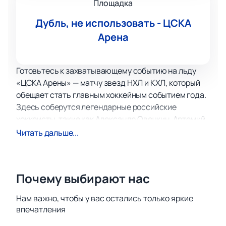
Площадка
Дубль, не использовать - ЦСКА
Аренa
Готовьтесь к захватывающему событию на льду
«ЦСКА Арены» — матчу звезд НХЛ и КХЛ, который
обещает стать главным хоккейным событием года.
Здесь соберутся легендарные российские
хоккеисты, такие как Александр Овечкин, Артемий
Панарин, Михаил Сергачев и другие звезды
Читать дальше...
мирового уровня. Это уникальная возможность
увидеть противостояние лучших игроков НХЛ и КХЛ
в одном матче.
Почему выбирают нас
«ЦСКА Арена» — современная спортивная
площадка в Москве, известная своей комфортной
Нам важно, чтобы у вас остались только яркие
атмосферой и отличной видимостью с любого
впечатления
места. Она станет идеальной ареной для этого