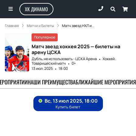
ХК ДИНАМО
Главная
Матчи и Билеты
Матч звезд НХЛ и...
Популярное
Матч звезд хоккея 2025 — билеты на
арену ЦСКА
Дубль, не использовать - ЦСКА Аренa
Хоккей.
Товарищеский матч
0+
13 июл. 2025
18:00
МЕРОПРИЯТИИ
НАШИ ПРЕИМУЩЕСТВА
БЛИЖАЙШИЕ МЕРОПРИЯТИЯ