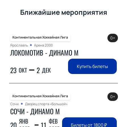
Ближайшие мероприятия
Континентальная Хоккейная Лига
0+
Ярославль
Арена 2000
ЛОКОМОТИВ - ДИНАМО М
Купить билеты
23
2
ОКТ
ДЕК
Континентальная Хоккейная Лига
0+
Сочи
Дворец спорта «Большой»
СОЧИ - ДИНАМО М
ЯНВ
ФЕВ
20
11
Билеты от
1800
₽