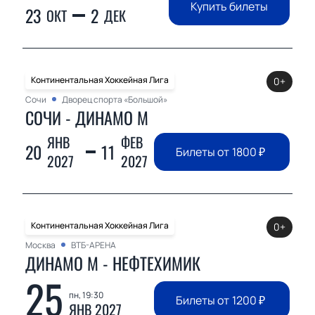
Купить билеты
23
2
ОКТ
ДЕК
Континентальная Хоккейная Лига
0+
Сочи
Дворец спорта «Большой»
СОЧИ - ДИНАМО М
ЯНВ
ФЕВ
20
11
Билеты от
1800
₽
2027
2027
Континентальная Хоккейная Лига
0+
Москва
ВТБ-АРЕНА
ДИНАМО М - НЕФТЕХИМИК
25
пн, 19:30
Билеты от
1200
₽
ЯНВ 2027