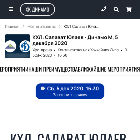
ХК ДИНАМО
Главная
Матчи и Билеты
КХЛ. Салават Юла...
КХЛ. Салават Юлаев - Динамо М, 5
декабря 2020
Уфа-арена
Континентальная Хоккейная Лига
0+
5 дек. 2020
16:30
МЕРОПРИЯТИИ
НАШИ ПРЕИМУЩЕСТВА
БЛИЖАЙШИЕ МЕРОПРИЯТИЯ
КХЛ. САЛАВАТ ЮЛАЕВ