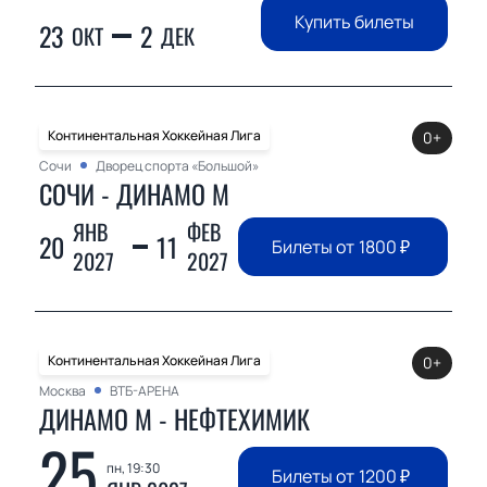
Купить билеты
23
2
ОКТ
ДЕК
Континентальная Хоккейная Лига
0+
Сочи
Дворец спорта «Большой»
СОЧИ - ДИНАМО М
ЯНВ
ФЕВ
20
11
Билеты от
1800
₽
2027
2027
Континентальная Хоккейная Лига
0+
Москва
ВТБ-АРЕНА
ДИНАМО М - НЕФТЕХИМИК
25
пн, 19:30
Билеты от
1200
₽