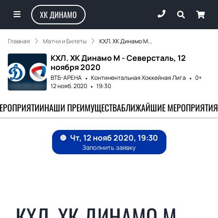
ХК ДИНАМО
Главная
Матчи и Билеты
КХЛ. ХК Динамо М...
КХЛ. ХК Динамо М - Северсталь, 12
ноября 2020
ВТБ-АРЕНА
Континентальная Хоккейная Лига
0+
12 нояб. 2020
19:30
МЕРОПРИЯТИИ
НАШИ ПРЕИМУЩЕСТВА
БЛИЖАЙШИЕ МЕРОПРИЯТИЯ
КХЛ. ХК ДИНАМО М -