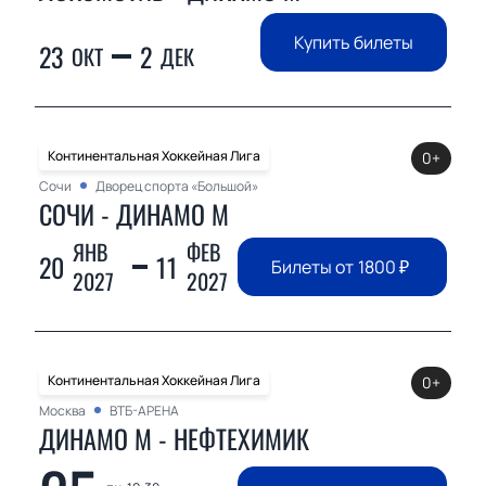
Купить билеты
23
2
ОКТ
ДЕК
Континентальная Хоккейная Лига
0+
Сочи
Дворец спорта «Большой»
СОЧИ - ДИНАМО М
ЯНВ
ФЕВ
20
11
Билеты от
1800
₽
2027
2027
Континентальная Хоккейная Лига
0+
Москва
ВТБ-АРЕНА
ДИНАМО М - НЕФТЕХИМИК