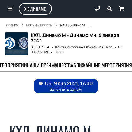
ХК ДИНАМО
Главная
Матчи и Билеты
КХЛ. Динамо М - ...
КХЛ. Динамо М - Динамо Мн, 9 января
2021
ВТБ-АРЕНА
Континентальная Хоккейная Лига
0+
9 янв. 2021
17:00
МЕРОПРИЯТИИ
НАШИ ПРЕИМУЩЕСТВА
БЛИЖАЙШИЕ МЕРОПРИЯТИЯ
КХЛ. ДИНАМО М -