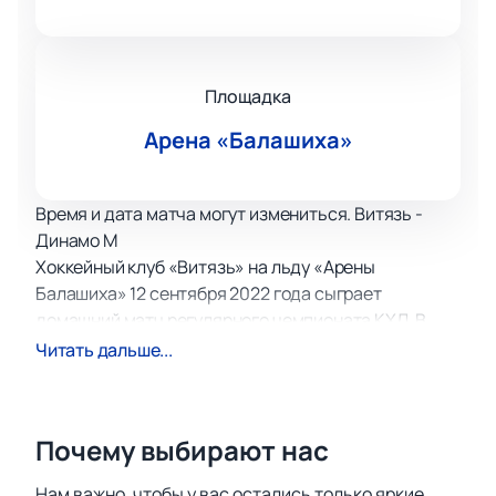
Площадка
Арена «Балашиха»
Время и дата матча могут измениться. Витязь -
Динамо М
Хоккейный клуб «Витязь» на льду «Арены
Балашиха» 12 сентября 2022 года сыграет
домашний матч регулярного чемпионата КХЛ. В
соперниках будет команда «Динамо» (Москва).
Читать дальше...
«Витязь» - одна из молодых российских команд,
выступающих в составе Континентальной лиги.
Клуб был создан в 1996 году и за время
Почему выбирают нас
выступлении заработал себе имидж крепкого
середняка сначала в национальном чемпионате, а
Нам важно, чтобы у вас остались только яркие