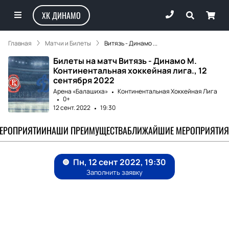
ХК ДИНАМО
Главная
Матчи и Билеты
Витязь - Динамо ...
Билеты на матч Витязь - Динамо М.
Континентальная хоккейная лига., 12
сентября 2022
Арена «Балашиха»
Континентальная Хоккейная Лига
0+
12 сент. 2022
19:30
МЕРОПРИЯТИИ
НАШИ ПРЕИМУЩЕСТВА
БЛИЖАЙШИЕ МЕРОПРИЯТИЯ