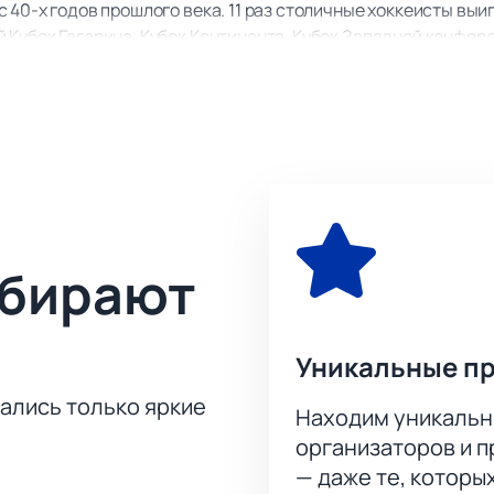
 40-х годов прошлого века. 11 раз столичные хоккеисты вы
Кубок Гагарина, Кубок Континента, Кубок Западной конфере
ван в 1959 году. В своей новейшей истории команда три ра
с 2008 года играет в КХЛ и практически в каждом сезоне пр
я определенно должна понравиться зрителям на трибунах. 
ндами «Динамо» и «Локомотив» вы можете прямо сейчас на н
льные встречи этого турнира.
ыбирают
Уникальные п
тались только яркие
Находим уникальн
организаторов и 
— даже те, которы