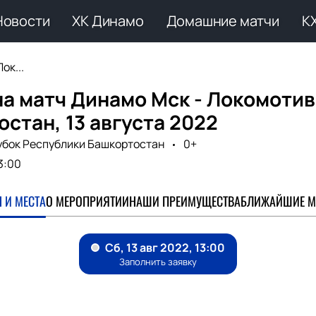
Новости
ХК Динамо
Домашние матчи
К
ок...
а матч Динамо Мск - Локомотив
стан, 13 августа 2022
убок Республики Башкортостан
0+
3:00
 И МЕСТА
О МЕРОПРИЯТИИ
НАШИ ПРЕИМУЩЕСТВА
БЛИЖАЙШИЕ М