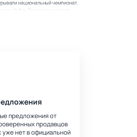
игрывали национальный чемпионат.
нции, Кубок Открытия и другие
за была чемпионом России и шесть
оходит в плей-офф.
Спешите видеть отличное зрелище!
ашем сайте. Кроме того, в
редложения
ые предложения от
проверенных продавцов
х уже нет в официальной