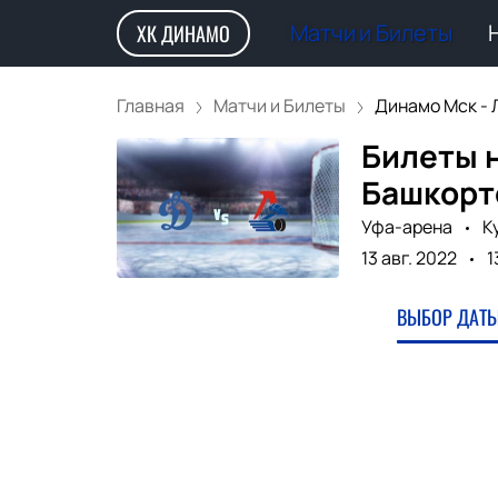
Матчи и Билеты
ХК ДИНАМО
Главная
Матчи и Билеты
Динамо Мск - Л
Билеты н
Башкорто
Уфа-арена
К
13 авг. 2022
1
ВЫБОР ДАТЫ