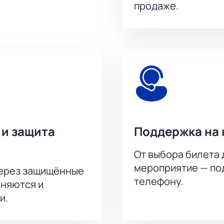
продаже.
 и защита
Поддержка на 
От выбора билета 
мероприятие — под
через защищённые
телефону.
аняются и
и.