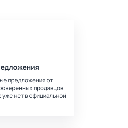
жду этими соперниками проходят
анд отлично подготовлены к
в на площадке. Поддержка
ведения крупных хоккейных
любого сектора, а развитая
ят лучшие игры КХЛ, что делает
редложения
ые предложения от
проверенных продавцов
ме зала — это поможет заранее
х уже нет в официальной
корпоративных клиентов действуют
ашего комфорта.