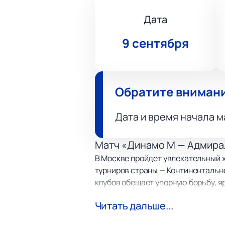
Дата
9 сентября
Обратите вниман
Дата и время начала м
Матч «Динамо М — Адмира
В Москве пройдет увлекательный 
турниров страны — Континентально
клубов обещает упорную борьбу, я
каждая секунда игры держит всех 
Читать дальше...
О командах