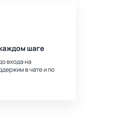
ному событию! Продолжительность
лько длится игра — вся информация
каждом шаге
тчах, стоимости входа и сможете
до входа на
держим в чате и по