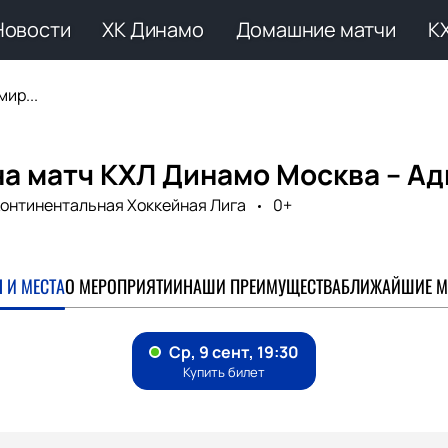
Новости
ХК Динамо
Домашние матчи
К
ир...
на матч КХЛ Динамо Москва – А
онтинентальная Хоккейная Лига
0+
 И МЕСТА
О МЕРОПРИЯТИИ
НАШИ ПРЕИМУЩЕСТВА
БЛИЖАЙШИЕ М