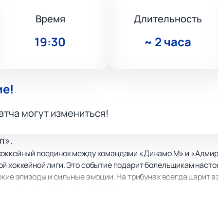
Время
Длительность
19:30
~
2 часа
ие!
атча могут измениться!
л».
хоккейный поединок между командами «Динамо М» и «Адмира
й хоккейной лиги. Это событие подарит болельщикам насто
ркие эпизоды и сильные эмоции. На трибунах всегда царит а
в напряжении до финального свистка.