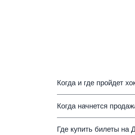
Когда и где пройдет х
Динамо М - Адмирал пройд
Когда начнется продаж
обещает подарить атмосфе
поддержку трибун. Уже се
Билеты на матч Динамо М -
Где купить билеты на 
нашем сайте.