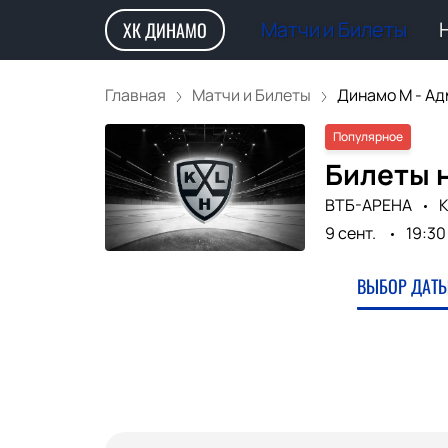
Матчи и Билеты
ХК ДИНАМО
Главная
Матчи и Билеты
Динамо М - Адм
Популярное
Билеты 
ВТБ-АРЕНА
К
9 сент.
19:30
ВЫБОР ДАТЫ