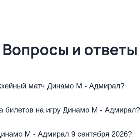
Вопросы и ответы
оккейный матч Динамо М - Адмирал?
ет 9 сентября 2026. Это событие Континентал
а билетов на игру Динамо М - Адмирал?
ру настоящего хоккея на ВТБ-АРЕНА в Москве,
йчас вы можете забронировать билеты онлайн 
 Адмирал уже в продаже! Все категории и вар
Динамо М - Адмирал 9 сентября 2026?